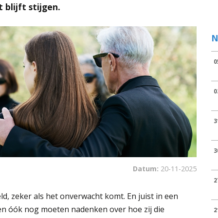
blijft stijgen.
N
0
0
3
3
Datum:
20-11-2025
2
d, zeker als het onverwacht komt. En juist in een
den óók nog moeten nadenken over hoe zij die
2