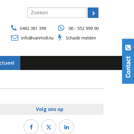
0492 381 399
06 - 552 999 90
info@vanmoll.nu
Schade melden
ctueel
Volg ons op