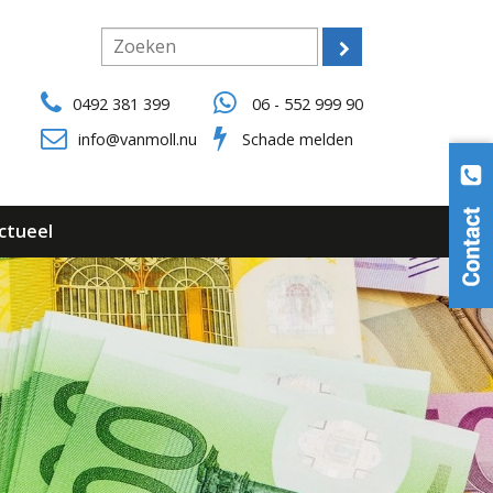
0492 381 399
06 - 552 999 90
info@vanmoll.nu
Schade melden
ctueel