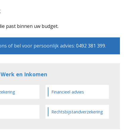
g
die past binnen uw budget.
ons of bel voor persoonlijk advies:
0492 381 399
.
e Werk en Inkomen
zekering
Financieel advies
Rechtsbijstandverzekering