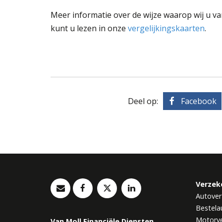
Meer informatie over de wijze waarop wij u va
kunt u lezen in onze
vergelijkingskaarten
.
Deel op:
Facebook
Verzek
Autover
Bestela
Motorve
Van Moll Financiële Diensten