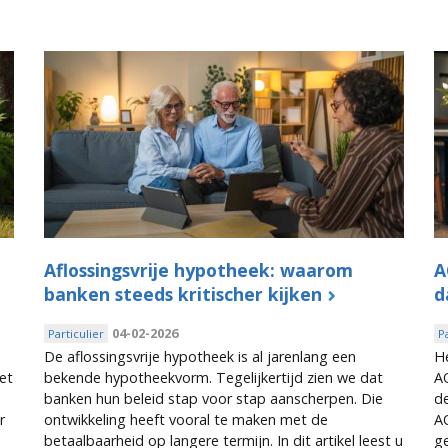
Aflossingsvrije hypotheek: waarom
A
banken steeds kritischer kijken
d
04-02-2026
Particulier
P
De aflossingsvrije hypotheek is al jarenlang een
H
et
bekende hypotheekvorm. Tegelijkertijd zien we dat
AO
banken hun beleid stap voor stap aanscherpen. Die
de
r
ontwikkeling heeft vooral te maken met de
A
betaalbaarheid op langere termijn. In dit artikel leest u
g