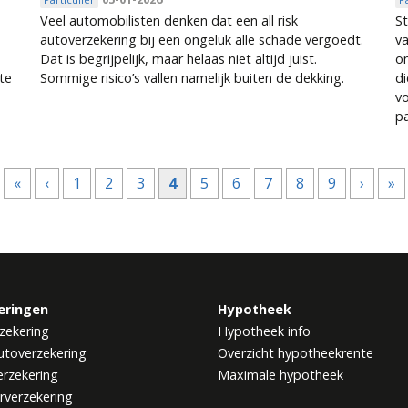
Veel automobilisten denken dat een all risk
S
autoverzekering bij een ongeluk alle schade vergoedt.
v
Dat is begrijpelijk, maar helaas niet altijd juist.
o
hte
Sommige risico’s vallen namelijk buiten de dekking.
di
vo
pa
«
‹
1
2
3
4
5
6
7
8
9
›
»
eringen
Hypotheek
zekering
Hypotheek info
utoverzekering
Overzicht hypotheekrente
rzekering
Maximale hypotheek
rverzekering