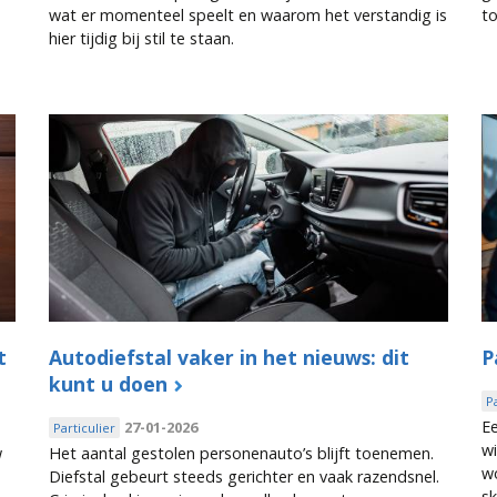
wat er momenteel speelt en waarom het verstandig is
t
hier tijdig bij stil te staan.
t
Autodiefstal vaker in het nieuws: dit
P
kunt u doen
P
Ee
27-01-2026
Particulier
wi
w
Het aantal gestolen personenauto’s blijft toenemen.
wo
Diefstal gebeurt steeds gerichter en vaak razendsnel.
sk