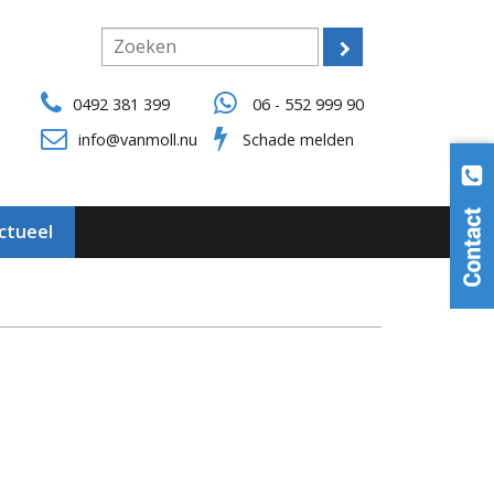
0492 381 399
06 - 552 999 90
info@vanmoll.nu
Schade melden
ctueel