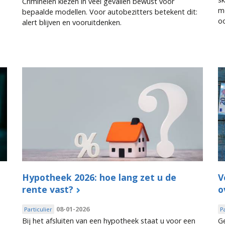
Criminelen kiezen in veel gevallen bewust voor
me
bepaalde modellen. Voor autobezitters betekent dit:
oo
alert blijven en vooruitdenken.
Hypotheek 2026: hoe lang zet u de
V
rente vast?
o
08-01-2026
Particulier
P
Bij het afsluiten van een hypotheek staat u voor een
Ge