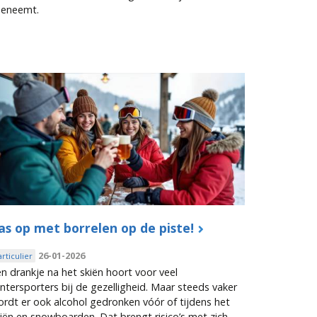
oeneemt.
as op met borrelen op de piste!
26-01-2026
articulier
n drankje na het skiën hoort voor veel
ntersporters bij de gezelligheid. Maar steeds vaker
rdt er ook alcohol gedronken vóór of tijdens het
iën en snowboarden. Dat brengt risico’s met zich