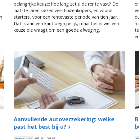
belangrijke keuze: hoe lang zet u de rente vast? De
o
laatste jaren kiezen veel huizenkopers, en vooral
ee
en
starters, voor een rentevaste periode van tien jaar.
du
Dat is aan een kant begrijpelijk, maar het is wel een
mo
keuze die vraagt om een goede afweging.
te
en
Aanvullende autoverzekering: welke
B
past het best bij u?
b
05-01-2026
Particulier
P