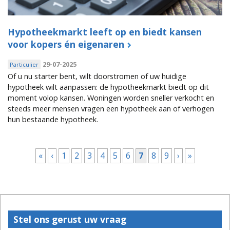
Hypotheekmarkt leeft op en biedt kansen
voor kopers én eigenaren
29-07-2025
Particulier
Of u nu starter bent, wilt doorstromen of uw huidige
hypotheek wilt aanpassen: de hypotheekmarkt biedt op dit
moment volop kansen. Woningen worden sneller verkocht en
steeds meer mensen vragen een hypotheek aan of verhogen
hun bestaande hypotheek.
Pagina's
«
‹
1
2
3
4
5
6
7
8
9
›
»
Stel ons gerust uw vraag