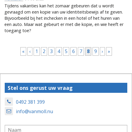
Tijdens vakanties kan het zomaar gebeuren dat u wordt
gevraagd om een kopie van uw identiteitsbewijs af te geven.
Bijvoorbeeld bij het inchecken in een hotel of het huren van
een auto. Maar wat gebeurt er met die kopie, en wie heeft er
toegang toe?
Pagina's
«
‹
1
2
3
4
5
6
7
8
9
›
»
Stel ons gerust uw vraag
0492 381 399
info@vanmoll.nu